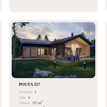
POUTA 157
Korruseid
1
Tube
4
2
Üldpind
157 m