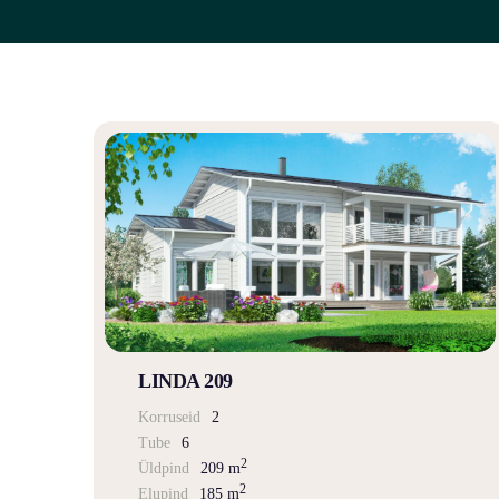
LINDA 209
Korruseid
2
Tube
6
2
Üldpind
209 m
2
Elupind
185 m