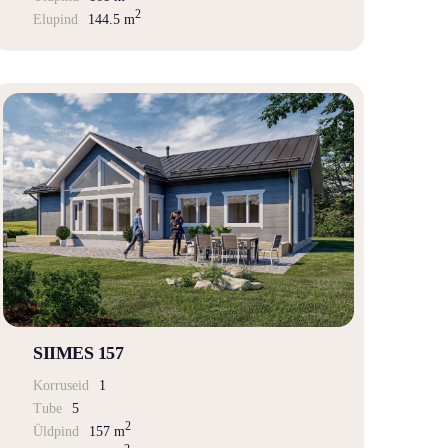
2
Elupind
144.5 m
SIIMES 157
Korruseid
1
Tube
5
2
Üldpind
157 m