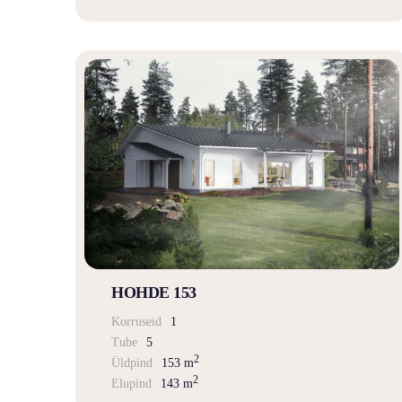
HOHDE 153
Korruseid
1
Tube
5
2
Üldpind
153 m
2
Elupind
143 m