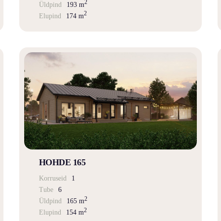
2
Üldpind
193 m
2
Elupind
174 m
HOHDE 165
Korruseid
1
Tube
6
2
Üldpind
165 m
2
Elupind
154 m