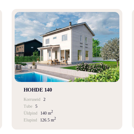
HOHDE 140
Korruseid
2
Tube
5
2
Üldpind
140 m
2
Elupind
126.5 m