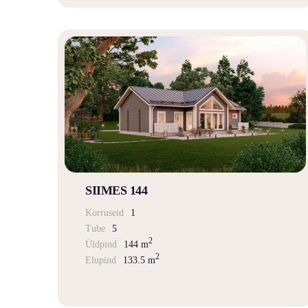
SIIMES 144
Korruseid
1
Tube
5
2
Üldpind
144 m
2
Elupind
133.5 m