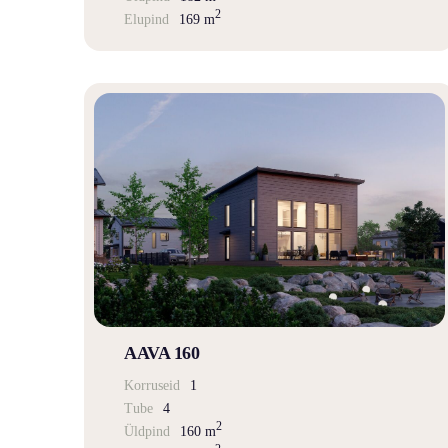
2
Elupind
169 m
AAVA 160
Korruseid
1
Tube
4
2
Üldpind
160 m