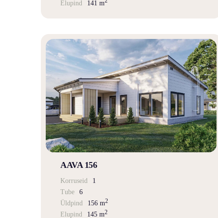
2
Elupind
141 m
AAVA 156
Korruseid
1
Tube
6
2
Üldpind
156 m
2
Elupind
145 m