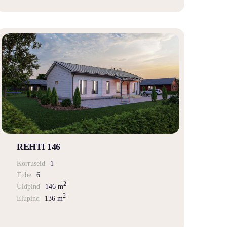
REHTI 146
Korruseid
1
Tube
6
2
Üldpind
146 m
2
Elupind
136 m