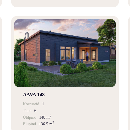
AAVA 148
Korruseid
1
Tube
6
2
Üldpind
148 m
2
Elupind
136.5 m