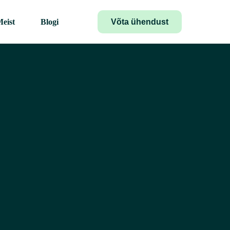
Võta ühendust
eist
Blogi