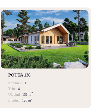
POUTA 136
Korruseid
1
Tube
4
2
Üldpind
136 m
2
Elupind
126 m