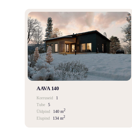
AAVA 140
Korruseid
1
Tube
5
2
Üldpind
140 m
2
Elupind
134 m