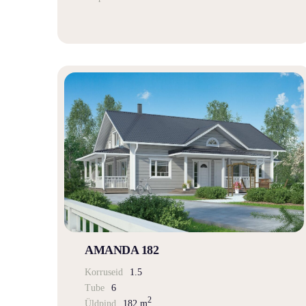
AMANDA 182
Korruseid
1.5
Tube
6
2
Üldpind
182 m