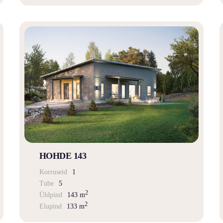
HOHDE 143
Korruseid
1
Tube
5
2
Üldpind
143 m
2
Elupind
133 m