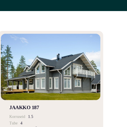
JAAKKO 187
Korruseid
1.5
Tube
4