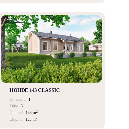
HOHDE 143 CLASSIC
Korruseid
1
Tube
5
2
Üldpind
143 m
2
Elupind
133 m