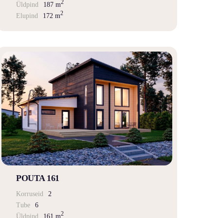
2
Üldpind
187 m
2
Elupind
172 m
POUTA 161
Korruseid
2
Tube
6
2
Üldpind
161 m