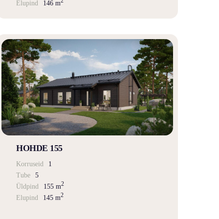
2
Elupind
146 m
HOHDE 155
Korruseid
1
Tube
5
2
Üldpind
155 m
2
Elupind
145 m