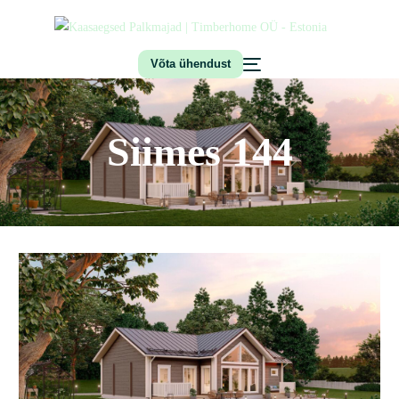
Võta ühendust
Siimes 144