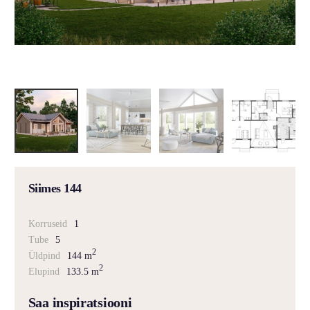
Siimes 144
Korruseid
1
Tube
5
2
Üldpind
144 m
2
Elupind
133.5 m
Saa inspiratsiooni