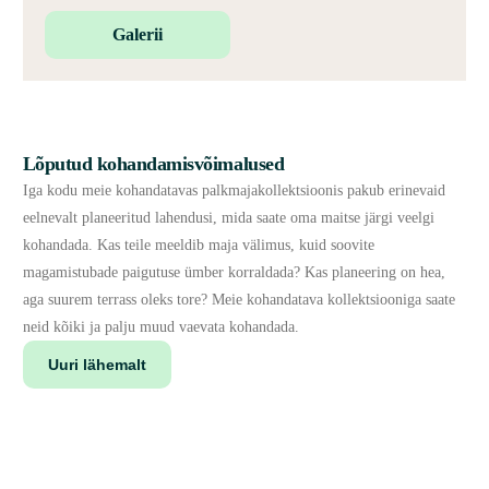
Galerii
Lõputud kohandamisvõimalused
Iga kodu meie kohandatavas palkmajakollektsioonis pakub erinevaid
eelnevalt planeeritud lahendusi, mida saate oma maitse järgi veelgi
kohandada. Kas teile meeldib maja välimus, kuid soovite
magamistubade paigutuse ümber korraldada? Kas planeering on hea,
aga suurem terrass oleks tore? Meie kohandatava kollektsiooniga saate
neid kõiki ja palju muud vaevata kohandada.
Uuri lähemalt