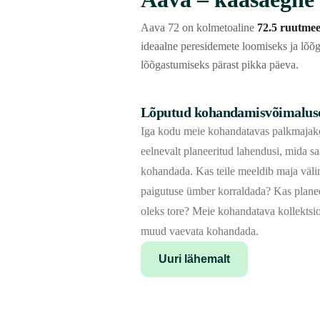
Aava 72 on kolmetoaline
72.5 ruutmee
ideaalne peresidemete loomiseks ja lõõ
lõõgastumiseks pärast pikka päeva.
Lõputud kohandamisvõimalus
Iga kodu meie kohandatavas palkmajako
eelnevalt planeeritud lahendusi, mida sa
kohandada. Kas teile meeldib maja väl
paigutuse ümber korraldada? Kas planee
oleks tore? Meie kohandatava kollektsio
muud vaevata kohandada.
Uuri lähemalt