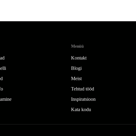
Menüü
jad
Kontakt
elli
Blogi
ed
Meist
fo
Tehtud tööd
amine
Inspiratsioon
Kata kodu