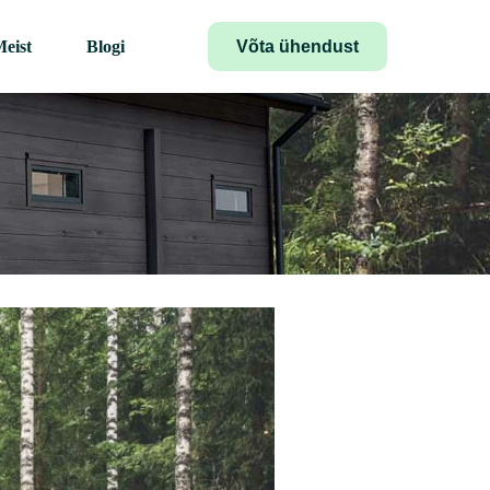
Võta ühendust
eist
Blogi