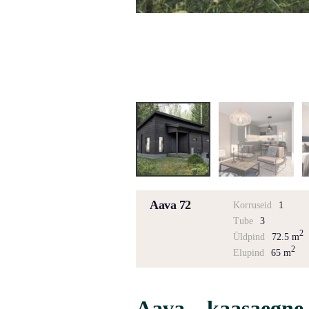
Aava 72
Korruseid
1
Tube
3
2
Üldpind
72.5 m
2
Elupind
65 m
Aava – kaasaegne