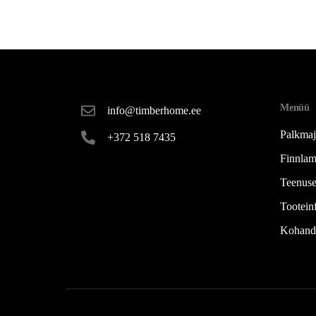
Menüü
info@timberhome.ee
Palkma
+372 518 7435
Finnlam
Teenus
Tootein
Kohand