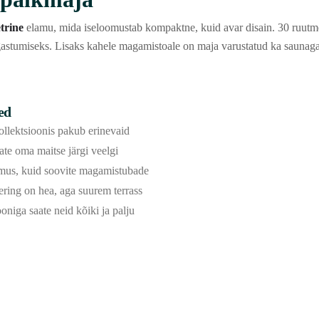
trine
elamu, mida iseloomustab kompaktne, kuid avar disain. 30 ruutm
gastumiseks. Lisaks kahele magamistoale on maja varustatud ka saunaga
ed
llektsioonis pakub erinevaid
ate oma maitse järgi veelgi
imus, kuid soovite magamistubade
ring on hea, aga suurem terrass
oniga saate neid kõiki ja palju