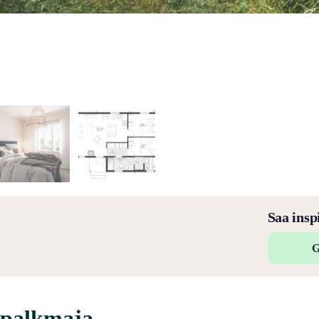
Saa insp
G
 palkmaja