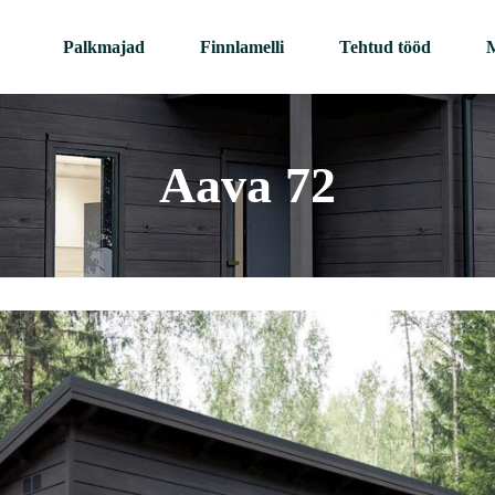
Palkmajad
Finnlamelli
Tehtud tööd
M
Aava 72