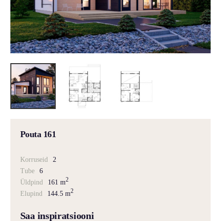
Pouta 161
Korruseid
2
Tube
6
2
Üldpind
161 m
2
Elupind
144.5 m
Saa inspiratsiooni