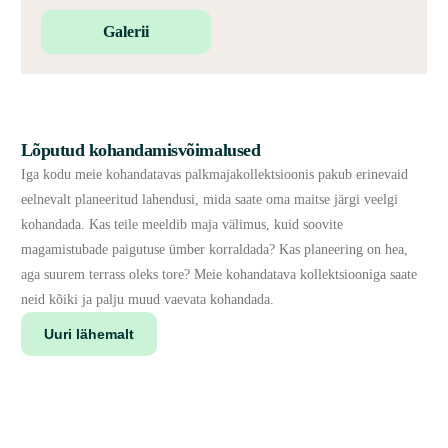
Galerii
Lõputud kohandamisvõimalused
Iga kodu meie kohandatavas palkmajakollektsioonis pakub erinevaid
eelnevalt planeeritud lahendusi, mida saate oma maitse järgi veelgi
kohandada. Kas teile meeldib maja välimus, kuid soovite
magamistubade paigutuse ümber korraldada? Kas planeering on hea,
aga suurem terrass oleks tore? Meie kohandatava kollektsiooniga saate
neid kõiki ja palju muud vaevata kohandada.
Uuri lähemalt