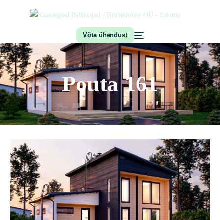
Võta ühendust
Pouta 161