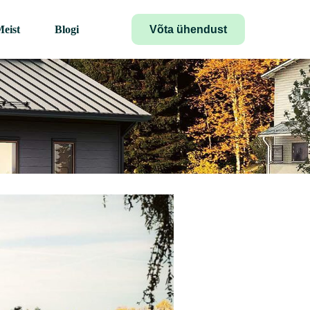
Võta ühendust
eist
Blogi