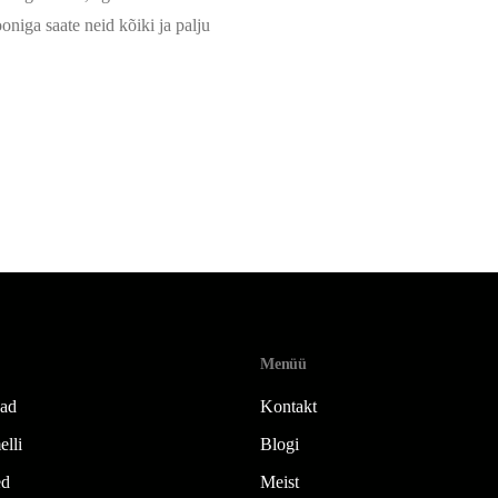
oniga saate neid kõiki ja palju
Menüü
jad
Kontakt
elli
Blogi
ed
Meist