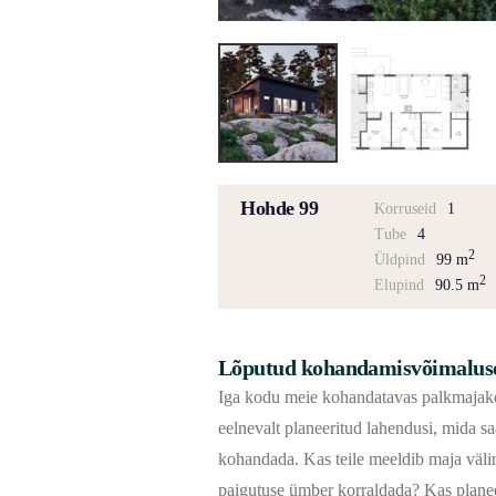
Hohde 99
Korruseid
1
Tube
4
2
Üldpind
99 m
2
Elupind
90.5 m
Lõputud kohandamisvõimalus
Iga kodu meie kohandatavas palkmajako
eelnevalt planeeritud lahendusi, mida sa
kohandada. Kas teile meeldib maja väl
paigutuse ümber korraldada? Kas planee