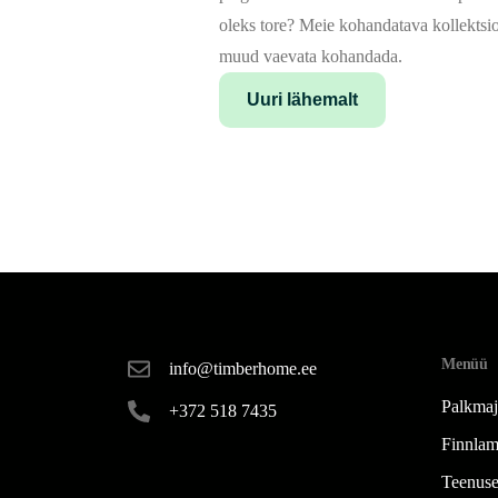
oleks tore? Meie kohandatava kollektsio
muud vaevata kohandada.
Uuri lähemalt
Menüü
info@timberhome.ee
Palkma
+372 518 7435
Finnlam
Teenus