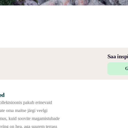
Saa insp
G
ed
llektsioonis pakub erinevaid
ate oma maitse järgi veelgi
imus, kuid soovite magamistubade
ring on hea, aga suurem terrass