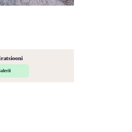
iratsiooni
alerii