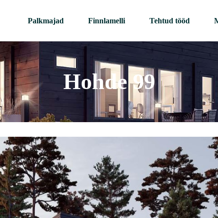
Palkmajad
Finnlamelli
Tehtud tööd
M
Hohde 99