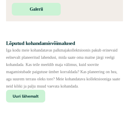
Galerii
Lõputud kohandamisvõimalused
Iga kodu meie kohandatavas palkmajakollektsioonis pakub erinevaid
eelnevalt planeeritud lahendusi, mida saate oma maitse järgi veelgi
kohandada. Kas teile meeldib maja välimus, kuid soovite
magamistubade paigutuse ümber korraldada? Kas planeering on hea,
aga suurem terrass oleks tore? Meie kohandatava kollektsiooniga saate
neid kõiki ja palju muud vaevata kohandada.
Uuri lähemalt