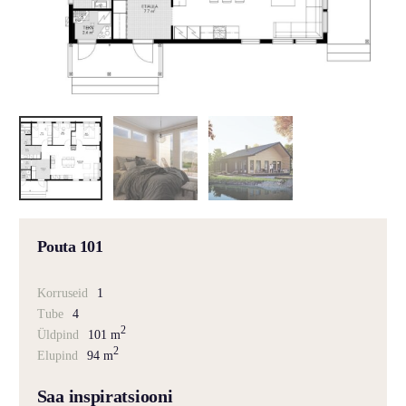
Pouta 101
Korruseid
1
Tube
4
2
Üldpind
101 m
2
Elupind
94 m
Saa inspiratsiooni