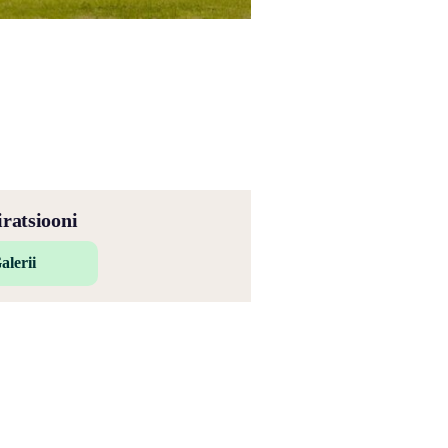
iratsiooni
alerii