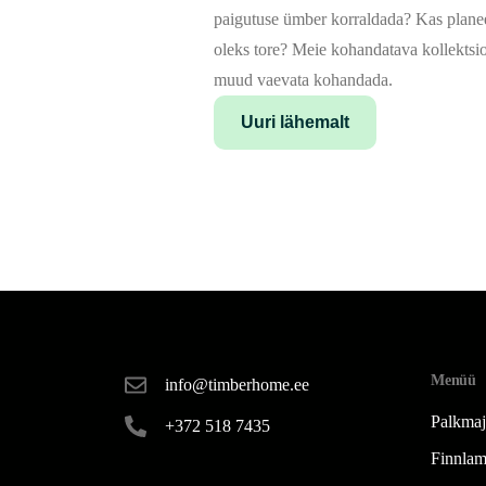
paigutuse ümber korraldada? Kas planee
oleks tore? Meie kohandatava kollektsio
muud vaevata kohandada.
Uuri lähemalt
Menüü
info@timberhome.ee
Palkma
+372 518 7435
Finnlam