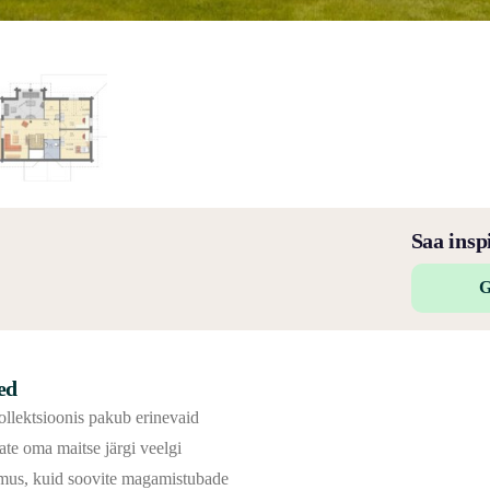
Saa insp
G
ed
llektsioonis pakub erinevaid
ate oma maitse järgi veelgi
imus, kuid soovite magamistubade