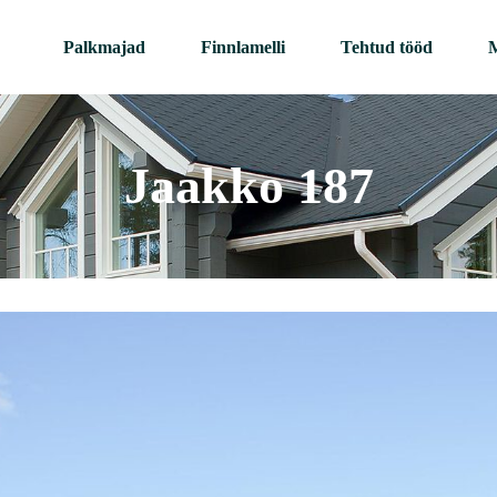
Palkmajad
Finnlamelli
Tehtud tööd
M
Jaakko 187