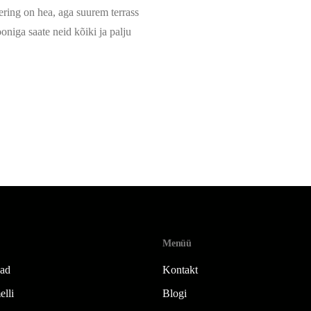
ring on hea, aga suurem terrass
oniga saate neid kõiki ja palju
Menüü
jad
Kontakt
elli
Blogi