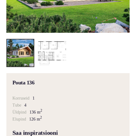
Pouta 136
Korruseid
1
Tube
4
2
Üldpind
136 m
2
Elupind
126 m
Saa inspiratsiooni