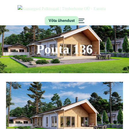
Võta ühendust
Pouta 136