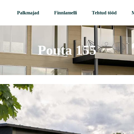
Palkmajad
Finnlamelli
Tehtud tööd
M
Pouta 155