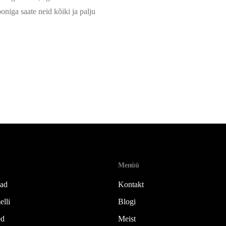
oniga saate neid kõiki ja palju
Menüü
jad
Kontakt
elli
Blogi
ed
Meist