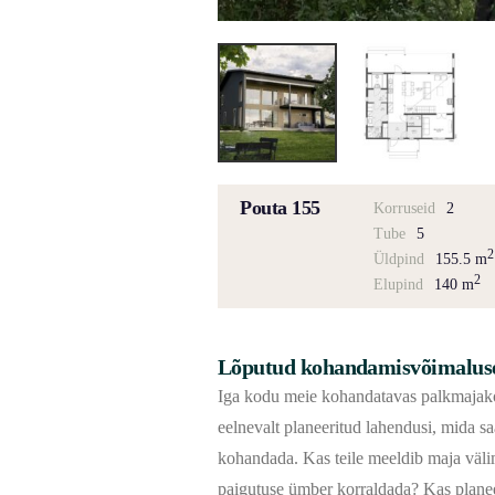
Pouta 155
Korruseid
2
Tube
5
2
Üldpind
155.5 m
2
Elupind
140 m
Lõputud kohandamisvõimalus
Iga kodu meie kohandatavas palkmajako
eelnevalt planeeritud lahendusi, mida sa
kohandada. Kas teile meeldib maja väl
paigutuse ümber korraldada? Kas planee