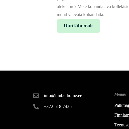
oleks tore? Meie kohandatava kollektsio
muud vaevata kohandada.
Uuri lähemalt
Menüü
info@timberhome.ee
Palkma
+372 518 7435
Finnlam
Teenus