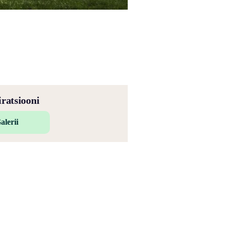
iratsiooni
alerii