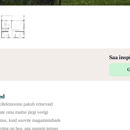
Saa insp
G
ed
llektsioonis pakub erinevaid
ate oma maitse järgi veelgi
imus, kuid soovite magamistubade
ring on hea, aga suurem terrass