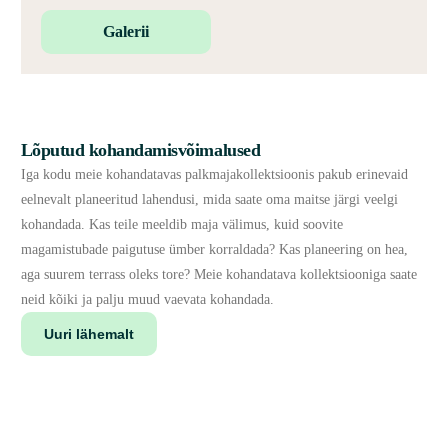
Galerii
Lõputud kohandamisvõimalused
Iga kodu meie kohandatavas palkmajakollektsioonis pakub erinevaid
eelnevalt planeeritud lahendusi, mida saate oma maitse järgi veelgi
kohandada. Kas teile meeldib maja välimus, kuid soovite
magamistubade paigutuse ümber korraldada? Kas planeering on hea,
aga suurem terrass oleks tore? Meie kohandatava kollektsiooniga saate
neid kõiki ja palju muud vaevata kohandada.
Uuri lähemalt