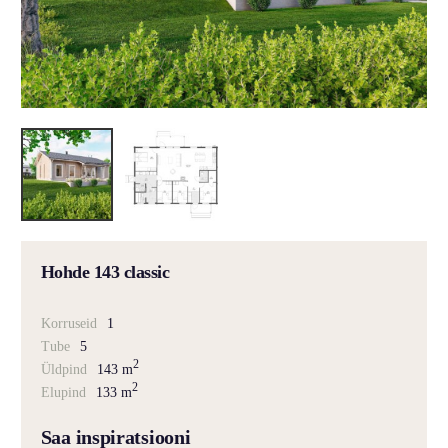
Hohde 143 classic
Korruseid
1
Tube
5
2
Üldpind
143 m
2
Elupind
133 m
Saa inspiratsiooni