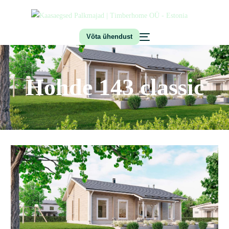
Võta ühendust
Hohde 143 classic